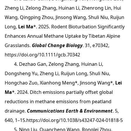
Zheng Li, Zelong Zhang, Huinan Li, Zhenrong Lin, Hui
Wang, Qingping Zhou, Jinsong Wang, Shuli Niu, Ruijun
Long,
Lei Ma
*. 2025. Rodent Bioturbation Significantly
Enhances Annual Methane Uptake by Tibetan Alpine
Grasslands.
Global Change Biology
. 31, e70342,
https://doi.org/10.1111/gcb.70342
4. Dezhao Gan, Zelong Zhang, Huinan Li,
Dongsheng Yu, Zheng Li, Ruijun Long, Shuli Niu,
Hongchao Zuo, Xianhong Meng*, Jinsong Wang*,
Lei
Ma
*. 2024. Ditch emissions partially offset global
reductions in methane emissions from peatland
drainage.
Communications Earth & Environment
. 5,
640, 1–15.
https://doi.org/10.1038/s43247-024-01818-5
5. Ning Liu, Quancheng Wang, Ronglei Zhou,