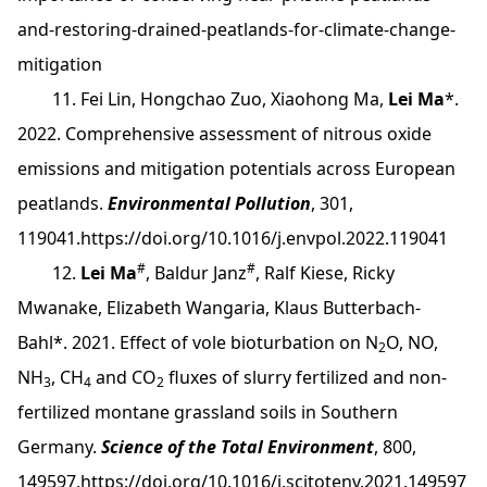
and-restoring-drained-peatlands-for-climate-change-
mitigation
11. Fei Lin, Hongchao Zuo, Xiaohong Ma,
Lei Ma
*.
2022. Comprehensive assessment of nitrous oxide
emissions and mitigation potentials across European
peatlands.
Environmental Pollution
, 301,
119041.
https://doi.org/10.1016/j.envpol.2022.119041
#
#
12.
Lei Ma
, Baldur Janz
, Ralf Kiese, Ricky
Mwanake, Elizabeth Wangaria, Klaus Butterbach-
Bahl*. 2021. Effect of vole bioturbation on N
O, NO,
2
NH
, CH
and CO
fluxes of slurry fertilized and non-
3
4
2
fertilized montane grassland soils in Southern
Germany.
Science of the Total Environment
, 800,
149597.
https://doi.org/10.1016/j.scitotenv.2021.149597