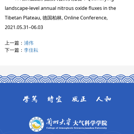
landscape-level annual nitrous oxide fluxes in the
Tibetan Plateau, 德国柏林, Online Conference,
2021.05.31–06.03
上一篇：
浦伟
下一篇：
李佳耘