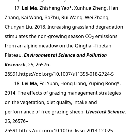
17.
Lei Ma
, Zhisheng Yao*, Xunhua Zheng, Han
Zhang, Kai Wang, BoZhu, Rui Wang, Wei Zhang,
Chunyan Liu. 2018. Increasing grassland degradation
stimulates the non-growing season CO
emissions
2
from an alpine meadow on the Qinghai–Tibetan
Plateau.
Environmental Science and Pollution
Research
, 25, 26576–
26591.https://doi.org/10.1007/s11356-018-2724-5
18.
Lei Ma
, Fei Yuan, Hong Liang, Yuping Rong*.
2014. The effects of grazing management strategies
on the vegetation, diet quality, intake and
performance of free grazing sheep.
Livestock Science
,
25, 26576–
26591.
https://doi.org/10.1016/j.livsci.2013.12.025