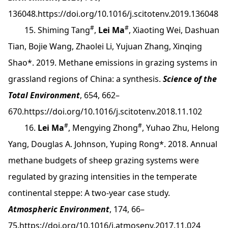
136048.
https://doi.org/10.1016/j.scitotenv.2019.136048
#
#
15. Shiming Tang
,
Lei Ma
, Xiaoting Wei, Dashuan
Tian, Bojie Wang, Zhaolei Li, Yujuan Zhang, Xinqing
Shao*. 2019. Methane emissions in grazing systems in
grassland regions of China: a synthesis.
Science of the
Total Environment
, 654, 662–
670.
https://doi.org/10.1016/j.scitotenv.2018.11.102
#
#
16.
Lei Ma
, Mengying Zhong
, Yuhao Zhu, Helong
Yang, Douglas A. Johnson, Yuping Rong*. 2018. Annual
methane budgets of sheep grazing systems were
regulated by grazing intensities in the temperate
continental steppe: A two-year case study.
Atmospheric Environment
, 174, 66–
75.
https://doi.org/10.1016/j.atmosenv.2017.11.024