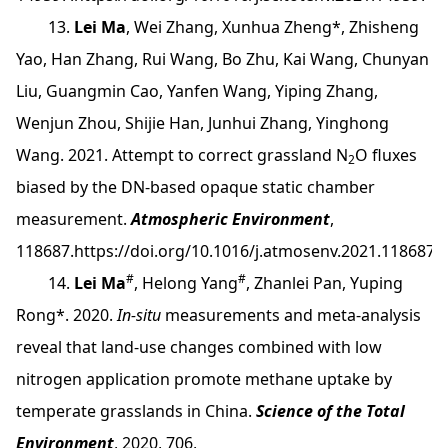
13.
Lei Ma
, Wei Zhang, Xunhua Zheng*, Zhisheng
Yao, Han Zhang, Rui Wang, Bo Zhu, Kai Wang, Chunyan
Liu, Guangmin Cao, Yanfen Wang, Yiping Zhang,
Wenjun Zhou, Shijie Han, Junhui Zhang, Yinghong
Wang. 2021. Attempt to correct grassland N
O fluxes
2
biased by the DN-based opaque static chamber
measurement.
Atmospheric Environment
,
118687.
https://doi.org/10.1016/j.atmosenv.2021.118687
#
#
14.
Lei Ma
, Helong Yang
, Zhanlei Pan, Yuping
Rong*. 2020.
In-situ
measurements and meta-analysis
reveal that land-use changes combined with low
nitrogen application promote methane uptake by
temperate grasslands in China.
Science of the Total
Environment
, 2020, 706,