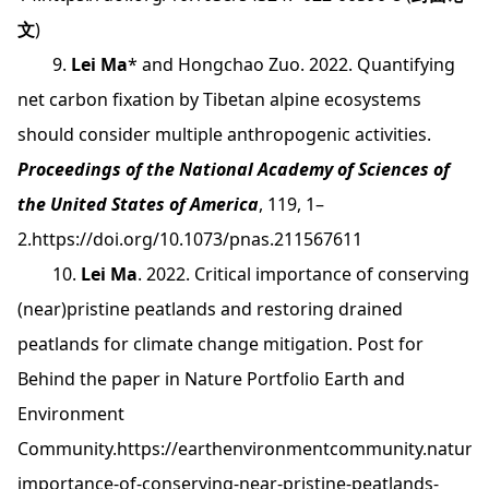
文
)
9.
Lei Ma
* and Hongchao Zuo. 2022. Quantifying
net carbon fixation by Tibetan alpine ecosystems
should consider multiple anthropogenic activities.
Proceedings of the National Academy of Sciences of
the United States of America
, 119, 1–
2.
https://doi.org/10.1073/pnas.211567611
10.
Lei Ma
. 2022. Critical importance of conserving
(near)pristine peatlands and restoring drained
peatlands for climate change mitigation. Post for
Behind the paper in Nature Portfolio Earth and
Environment
Community.
https://earthenvironmentcommunity.nature.c
importance-of-conserving-near-pristine-peatlands-