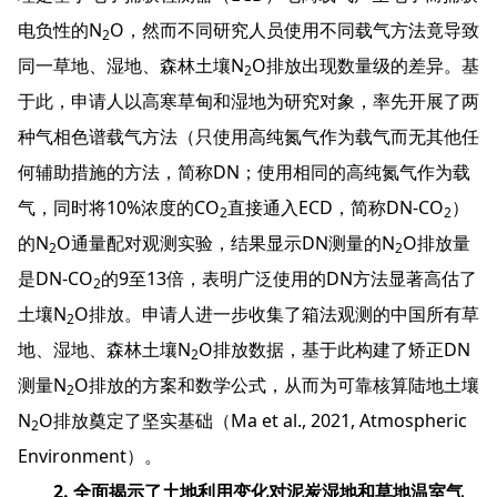
电负性的N
O，然而不同研究人员使用不同载气方法竟导致
2
同一草地、湿地、森林土壤N
O排放出现数量级的差异。基
2
于此，申请人以高寒草甸和湿地为研究对象，率先开展了两
种气相色谱载气方法（只使用高纯氮气作为载气而无其他任
何辅助措施的方法，简称DN；使用相同的高纯氮气作为载
气，同时将10%浓度的CO
直接通入ECD，简称DN-CO
）
2
2
的N
O通量配对观测实验，结果显示DN测量的N
O排放量
2
2
是DN-CO
的9至13倍，表明广泛使用的DN方法显著高估了
2
土壤N
O排放。申请人进一步收集了箱法观测的中国所有草
2
地、湿地、森林土壤N
O排放数据，基于此构建了矫正DN
2
测量N
O排放的方案和数学公式，从而为可靠核算陆地土壤
2
N
O排放奠定了坚实基础（Ma et al., 2021, Atmospheric
2
Environment）。
2. 全面揭示了土地利用变化对泥炭湿地和草地温室气