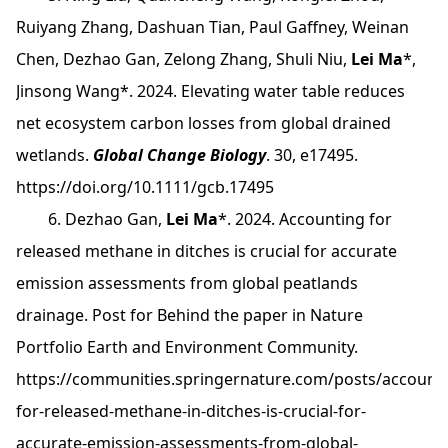
Ruiyang Zhang, Dashuan Tian, Paul Gaffney, Weinan
Chen, Dezhao Gan, Zelong Zhang, Shuli Niu,
Lei Ma
*,
Jinsong Wang*. 2024. Elevating water table reduces
net ecosystem carbon losses from global drained
wetlands.
Global Change Biology
. 30, e17495.
https://doi.org/10.1111/gcb.17495
6. Dezhao Gan,
Lei Ma
*. 2024. Accounting for
released methane in ditches is crucial for accurate
emission assessments from global peatlands
drainage. Post for Behind the paper in Nature
Portfolio Earth and Environment Community.
https://communities.springernature.com/posts/accounti
for-released-methane-in-ditches-is-crucial-for-
accurate-emission-assessments-from-global-