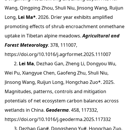
Wang, Qingping Zhou, Shuli Niu, Jinsong Wang, Ruijun
Long,
Lei Ma*
. 2026. Drier year exhibits amplified
promoting effects of shrub encroachment onmethane
uptake in Tibetan alpine meadows.
Agricultural and
Forest Meteorology
. 378, 111007,
https://doi.org/10.1016/j.agrformet.2025.111007
2.
Lei Ma
, Dezhao Gan, Zheng Li, Dongyou Wu,
Wei Pu, Xiangyue Chen, Gaofeng Zhu, Shuli Niu,
Jinsong Wang, Ruijun Long, Hongchao Zuo*. 2025.
Magnitudes, patterns, controls and mitigation
potentials of net ecosystem carbon balances across
wetlands in China.
Geoderma
. 458, 117332,
https://doi.org/10.1016/j.geoderma.2025.117332
3. Dezhao Gan#, Dongsheng Yu#, Hongchao Zuo,