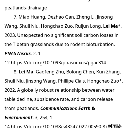
peatlands-drainage
7. Miao Huang, Dezhao Gan, Zheng Li, Jinsong
Wang, Shuli Niu, Hongchao Zuo, Ruijun Long,
Lei Ma
*.
2023. Unexpected no significant soil carbon losses in
the Tibetan grasslands due to rodent bioturbation.
PNAS Nexus
. 2, 1–
12.
https://doi.org/10.1093/pnasnexus/pgac314
8.
Lei Ma
, Gaofeng Zhu, Bolong Chen, Kun Zhang,
Shuli Niu, Jinsong Wang, Phillipe Ciais, Hongchao Zuo*.
2022. A globally robust relationship between water
table decline, subsidence rate, and carbon release
from peatlands.
Communications Earth
&
Environment
. 3, 254, 1–
14.https://doi.org/10.1038/s43247-022-00590-8 (
封面论